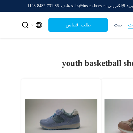
يد الإلكتروني sales@instepshoes.cn
هاتف: 86-731-8482-1128


ت
بيت
طلب اقتباس
youth basketball sh