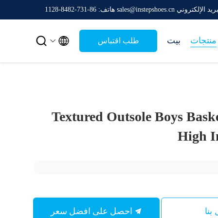
يد الإلكتروني sales@instepshoes.cn
هاتف: 86-731-8482-1128


منتجات
بيت
طلب اقتباس
Textured Outsole Boys Baske
High I
احصل على افضل سعر
بنا