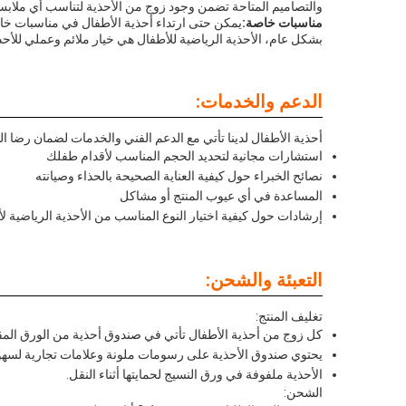
والتصاميم المتاحة تضمن وجود زوج من الأحذية لتناسب أي ملابس
مناسبات خاصة:
يمكن حتى ارتداء أحذية الأطفال في مناسبات خاصة 
بشكل عام، الأحذية الرياضية للأطفال هي خيار ملائم وعملي للأحذي
الدعم والخدمات:
أحذية الأطفال لدينا تأتي مع الدعم الفني والخدمات لضمان رضا الع
استشارات مجانية لتحديد الحجم المناسب لأقدام طفلك
نصائح الخبراء حول كيفية العناية الصحيحة بالحذاء وصيانته
المساعدة في أي عيوب المنتج أو مشاكل
إرشادات حول كيفية اختيار النوع المناسب من الأحذية الرياضية 
التعبئة والشحن:
تغليف المنتج:
كل زوج من أحذية الأطفال تأتي في صندوق أحذية من الورق المق
يحتوي صندوق الأحذية على رسومات ملونة وعلامات تجارية لسهول
الأحذية ملفوفة في ورق النسيج لحمايتها أثناء النقل.
الشحن: