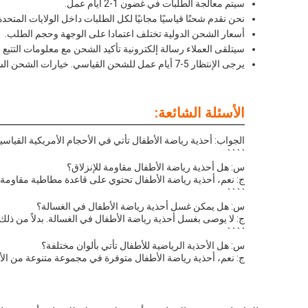
سيتم معالجة الطلبات في غضون 1-2 أيام عمل.
نحن نقدم شحنًا قياسيًا مجانيًا لكل الطلبات داخل الولايات المتحدة
أسعار الشحن الدولية تختلف اعتمادا على الوجهة وحجم الطلب.
سيتلقى العملاء رسالة إلكترونية تأكيد الشحن مع معلومات التتب
يرجى الإنتظار 5-7 أيام عمل للشحن القياسي. خيارات الشحن السريع متوفرة بتكلفة إضافية.
الأسئلة الشائعة:
الجواب: أحذية رياضة الأطفال تأتي في الأحجام الأمريكية القياسية للأطفال، ب
` ` ` `
س: هل أحذية رياضة الأطفال مقاومة للإنزلاق؟
ج: نعم، أحذية رياضة الأطفال تحتوي على قاعدة مطاطية مقاومة 
` ` ` `
س: هل يمكن غسل أحذية رياضة الأطفال في الغسالة؟
ج: لا يوصى بغسل أحذية رياضة الأطفال في الغسالة. بدلاً من ذ
` ` ` `
س: هل الأحذية الرياضية للأطفال تأتي بألوان مختلفة؟
ج: نعم، أحذية رياضة الأطفال متوفرة في مجموعة متنوعة من الأ