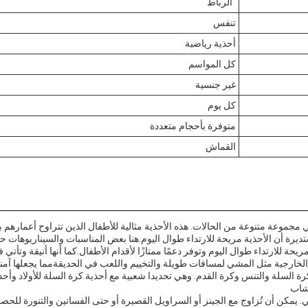
"الرباط"
تنفس
أحذية رياضية
كل المواسم
غير جنسية
كل يوم
متوفرة بأحجام متعددة
القماش
رة أن الأحذية مريحة للارتداء طوال اليوم.هنا بعض المناسبات والسيناريوهات حي
يحة للارتداء طوال اليوم وتوفر دعمًا ممتازًا لأقدام الأطفال.كما أنها أنيقة وتأت
الخارجية مثل المشي لمسافات طويلة والتخييم واللعب في الحديقةمما يجعلها آمنة ل
ة السلة والتنس وكرة القدم. وهي تحديدا شعبية مع أحذية كرة السلة للأولاد وأحذ
 شاب
رضي. يمكن أن تُزاوج مع الجينز أو السراويل القصيرة أو حتى الفساتين والتنورة ل