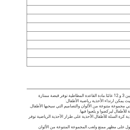
أحذية رياضية للأطفال هي خيار متنوع للأحذية يمكن استخدامها في مجموعة متنوعة من الحالات. هذه الأحذية مثالية للأطفال الذين تتراوح أعمارهم بين 3 و 12 عامًا.مادة القاعدة المطاطية توفر قبضة ممتازة
ث يمكن ارتداء الأحذية رياضية الأطفال:
ي في مجموعة متنوعة من الألوان والتصاميم التي سيحبها الأطفال.
لأطفال ليركضوا و يلعبوا فيها.
ية كرة السلة للأطفال.الأحذية على طراز الأحذية الرياضية توفر
لحصول على مظهر ممتع ولعب.المجموعة المتنوعة من الألوان